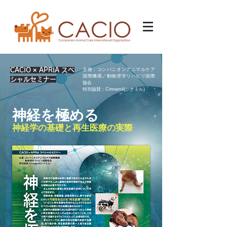
CACIO × APRIA スペ
主催：コンパニオンアニマルケア
国際機構／動物理学リハビリ国際
シャルセミナー
協会
特別協賛：Cinnamil(シナミル)
神経を極める
神経学の基礎と再生医療の実際