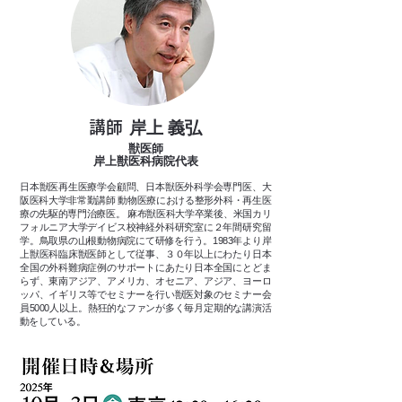
講師
岸上 義弘
獣医師
岸上獣医科病院代表
日本獣医再生医療学会顧問、日本獣医外科学会専門医、大
阪医科大学非常勤講師 動物医療における整形外科・再生医
療の先駆的専門治療医。 麻布獣医科大学卒業後、米国カリ
フォルニア大学デイビス校神経外科研究室に２年間研究留
学。鳥取県の山根動物病院にて研修を行う。1983年より岸
上獣医科臨床獣医師として従事、３０年以上にわたり日本
全国の外科難病症例のサポートにあたり日本全国にとどま
らず、東南アジア、アメリカ、オセニア、アジア、ヨーロ
ッパ、イギリス等でセミナーを行い獣医対象のセミナー会
員5000人以上。熱狂的なファンが多く毎月定期的な講演活
動をしている。