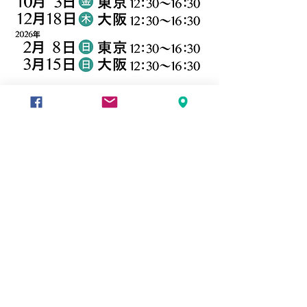
■会場
：
東京
・
CACIO早稲田
＊早稲田駅徒歩4分
大阪
・
APRIA大阪
＊住吉大社駅徒歩3分
■講師：岸上 義弘
(獣医師、岸上獣医科病院代表)
■定員：東京各25名、大阪各12名
■受講料：
一律 4,840円
Cinnamil特別協賛にて
(税込)
＊事前送付物は御座いません。レジュメは開催日前にダウンロ
ードして頂きます。
＊各開催とも同内容、入替制です。
＊本セミナーはどなたでもご参加頂けます。
2/8予定通りの
開催です
申し込む
◾️Cinnamil
https://shinamiru.com