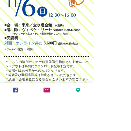
■会 場：東京／全水道会館
（水道橋）
■講 師：ヴィベケ・リーセ
Vibeke Sch.Reese
(デンマーク・北ユトランド動物行動クリニック代表)
■受講料
対面・オンライン共に
3,600円
(税抜)/3,960円(税込)
＊アーカイブ配信＜10日間＞
＊こちらの特別セミナーは事前送付物はありません。ハ
ンドアウトは事前にダウンロード配布予定です。
＊会場へは30分前からの入場となります。
＊録音及び動画撮影等は禁止させていただきます。
＊急遽、会場変更になる場合もございますのでご了承下
さい。
＊ペット同伴不可の講座です。
受講料決済方法
＜２＞振込
■受講料:対面・オンライン共に
3,960円
(税込)
三菱ＵＦＪ銀行 秋葉原支店 普通口座